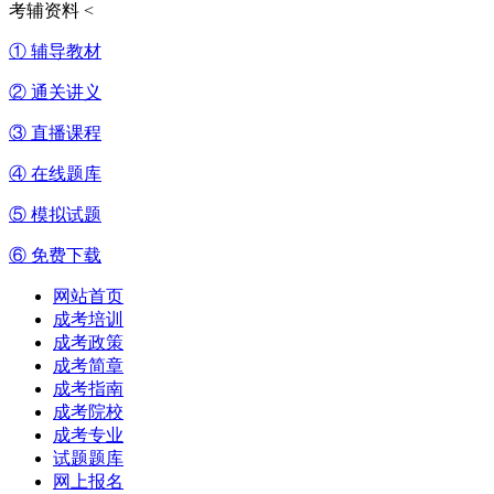
考辅资料
<
① 辅导教材
② 通关讲义
③ 直播课程
④ 在线题库
⑤ 模拟试题
⑥ 免费下载
网站首页
成考培训
成考政策
成考简章
成考指南
成考院校
成考专业
试题题库
网上报名