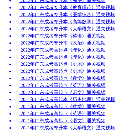
2022年广东成考专升本《民法》通关视频
2022年广东成考专升本《教育理论》通关视频
2022年广东成考专升本《医学综合》通关视频
2022年广东成考专升本《高等数学》通关视频
2022年广东成考专升本《大学语文》通关视频
2022年广东成考专升本《英语》通关视频
2022年广东成考专升本《政治》通关视频
2022年广东成考高起点《理化》通关视频
2022年广东成考高起点《理化》通关视频
2022年广东成考高起点《史地》通关视频
2022年广东成考高起点《史地》通关视频
2022年广东成考高起点《数学》通关视频
2022年广东成考高起点《英语》通关视频
2022年广东成考高起点《语文》通关视频
2021年广东成考高起本《历史地理》通关视频
2021年广东成考高起点《数学》通关视频
2021年广东成考高起点《英语》通关视频
2021年广东成考高起点《语文》通关视频
2021年广东成考专升本《大学语文》通关视频