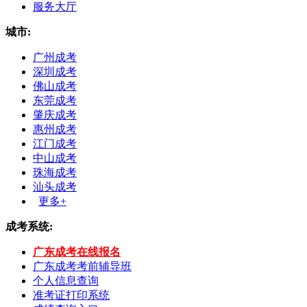
服务大厅
城市:
广州成考
深圳成考
佛山成考
东莞成考
肇庆成考
惠州成考
江门成考
中山成考
珠海成考
汕头成考
更多+
成考系统:
广东成考在线报名
广东成考考前辅导班
个人信息查询
准考证打印系统