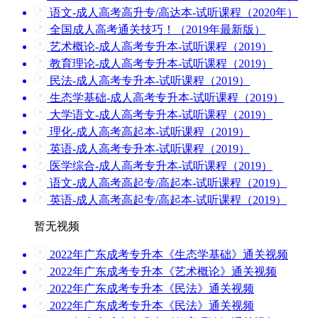
语文-成人高考高升专/高达本-试听课程（2020年）
全国成人高考通关技巧！（2019年最新版）
艺术概论-成人高考专升本-试听课程（2019）
教育理论-成人高考专升本-试听课程（2019）
民法-成人高考专升本-试听课程（2019）
生态学基础-成人高考专升本-试听课程（2019）
大学语文-成人高考专升本-试听课程（2019）
理化-成人高考高起本-试听课程（2019）
英语-成人高考专升本-试听课程（2019）
医学综合-成人高考专升本-试听课程（2019）
语文-成人高考高起专/高起本-试听课程（2019）
英语-成人高考高起专/高起本-试听课程（2019）
暂无视频
2022年广东成考专升本《生态学基础》通关视频
2022年广东成考专升本《艺术概论》通关视频
2022年广东成考专升本《民法》通关视频
2022年广东成考专升本《民法》通关视频