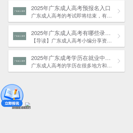
2025年广东成人高考预报名入口
广东成人高考的考试即将结束，有一些考生可能因为某种原因忘记报考今年的广东成人高考，不过没有关系，因为考生也可以为明年的广东成人高考报名做好准备，考生可阅读本文了解详情：
2025年广东成人高考有哪些录取的流程？
估
【导读】广东成人高考​小编分享资讯：“2024年广东成人高考有哪些录取的流程?“相关内容。最近广东成人高考报名已经结束，广东成人高考考试也快开始了。许多同学对于广东成人高考有一些疑问，针对这些疑问，下面小编就来为大家解答一下，到底是怎么一回事呢?下面就一起来看看吧!
2025年广东成考学历在就业中有什么优势？
广东成人高考的学历在很多地方和普通成考的学历作用是一致的。以下是广东成考网为大家带来的“广东成考学历在就业中有什么优势”相关内容，详情如下：
362.66KB
1664.11KB
5023.21KB
1611.69KB
339.65KB
482.57KB
1664.04KB
1919.85KB
1834.65KB
1834.65KB