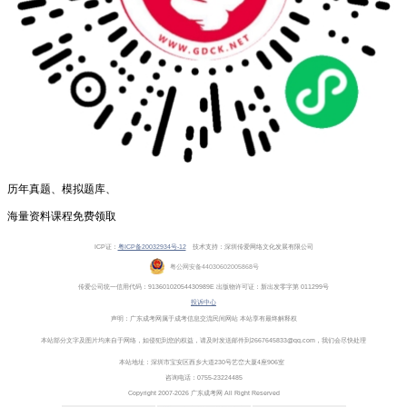
历年真题、模拟题库、
海量资料课程免费领取
ICP证：
粤ICP备20032934号-12
技术支持：深圳传爱网络文化发展有限公司
粤
公网安备
44030602005868
号
传爱公司统一信用代码：91360102054430989E 出版物许可证：新出发零字第 011299号
投诉中心
声明：广东成考网属于成考信息交流民间网站 本站享有最终解释权
本站部分文字及图片均来自于网络，如侵犯到您的权益，请及时发送邮件到2667645833@qq.com，我们会尽快处理
本站地址：深圳市宝安区西乡大道230号艺峦大厦4座906室
咨询电话：0755-23224485
Copyright 2007-2026 广东成考网 All Right Reserved