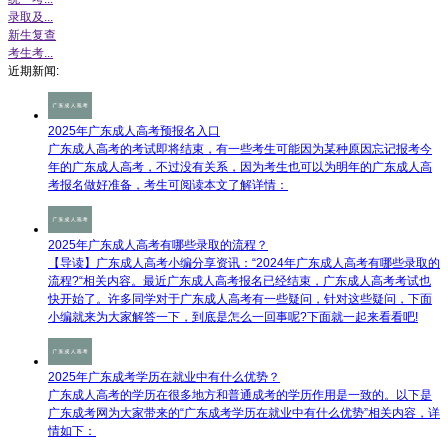
录取及...
新生复查
考生考...
近期新闻:
2025年广东成人高考预报名入口
广东成人高考的考试即将结束，有一些考生可能因为某种原因忘记报考今
年的广东成人高考，不过没有关系，因为考生也可以为明年的广东成人高
考报名做好准备，考生可阅读本文了解详情：
2025年广东成人高考有哪些录取的流程？
【导读】广东成人高考​小编分享资讯：“2024年广东成人高考有哪些录取的
流程?“相关内容。最近广东成人高考报名已经结束，广东成人高考考试也
快开始了。许多同学对于广东成人高考有一些疑问，针对这些疑问，下面
小编就来为大家解答一下，到底是怎么一回事呢?下面就一起来看看吧!
2025年广东成考学历在就业中有什么优势？
广东成人高考的学历在很多地方和普通成考的学历作用是一致的。以下是
广东成考网为大家带来的“广东成考学历在就业中有什么优势”相关内容，详
情如下：