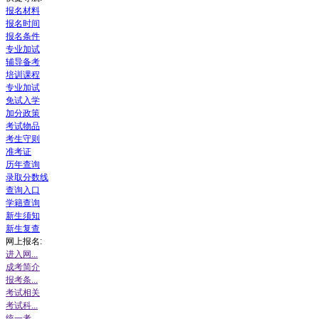
报名材料
报名时间
报名条件
专业加试
辅导备考
培训课程
专业加试
免试入学
加分政策
考试物品
考生守则
准考证
历年查询
录取分数线
查询入口
学籍查询
新生须知
新生复查
网上报名:
进入网...
成考简介
报考条...
考试相关
考试科...
统一考...