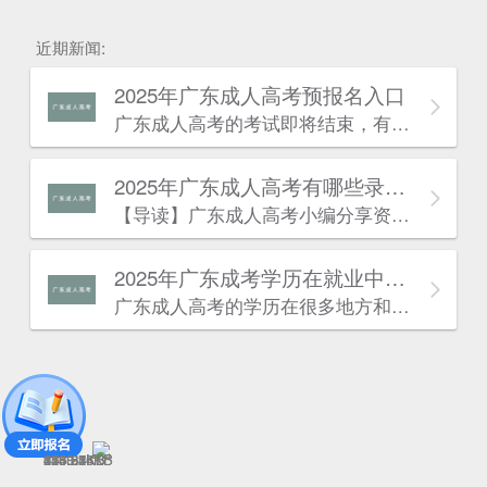
近期新闻:
2025年广东成人高考预报名入口
广东成人高考的考试即将结束，有一些考生可能因为某种原因忘记报考今年的广东成人高考，不过没有关系，因为考生也可以为明年的广东成人高考报名做好准备，考生可阅读本文了解详情：
2025年广东成人高考有哪些录取的流程？
估
【导读】广东成人高考​小编分享资讯：“2024年广东成人高考有哪些录取的流程?“相关内容。最近广东成人高考报名已经结束，广东成人高考考试也快开始了。许多同学对于广东成人高考有一些疑问，针对这些疑问，下面小编就来为大家解答一下，到底是怎么一回事呢?下面就一起来看看吧!
2025年广东成考学历在就业中有什么优势？
广东成人高考的学历在很多地方和普通成考的学历作用是一致的。以下是广东成考网为大家带来的“广东成考学历在就业中有什么优势”相关内容，详情如下：
343.64KB
225.35KB
414.21KB
678.57KB
1560.34KB
1558.26KB