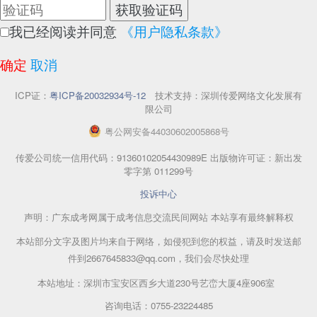
获取验证码
我已经阅读并同意
《用户隐私条款》
确定
取消
ICP证：
粤ICP备20032934号-12
技术支持：深圳传爱网络文化发展有
限公司
粤
公网安备
44030602005868
号
传爱公司统一信用代码：91360102054430989E 出版物许可证：新出发
零字第 011299号
投诉中心
声明：广东成考网属于成考信息交流民间网站 本站享有最终解释权
本站部分文字及图片均来自于网络，如侵犯到您的权益，请及时发送邮
件到2667645833@qq.com，我们会尽快处理
本站地址：深圳市宝安区西乡大道230号艺峦大厦4座906室
咨询电话：0755-23224485