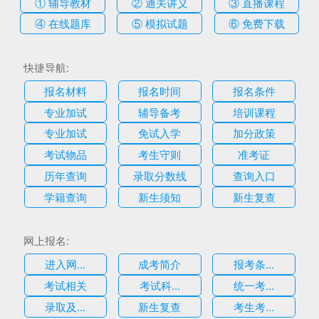
① 辅导教材
② 通关讲义
③ 直播课程
④ 在线题库
⑤ 模拟试题
⑥ 免费下载
快捷导航:
报名材料
报名时间
报名条件
专业加试
辅导备考
培训课程
专业加试
免试入学
加分政策
考试物品
考生守则
准考证
历年查询
录取分数线
查询入口
学籍查询
新生须知
新生复查
网上报名:
进入网...
成考简介
报考条...
考试相关
考试科...
统一考...
录取及...
新生复查
考生考...