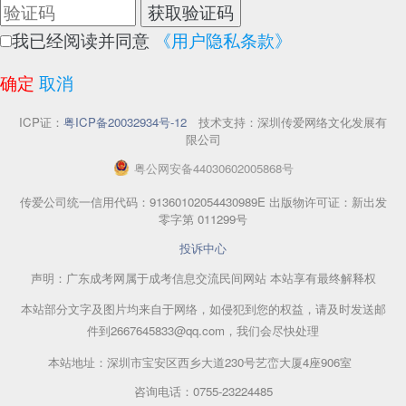
获取验证码
我已经阅读并同意
《用户隐私条款》
确定
取消
ICP证：
粤ICP备20032934号-12
技术支持：深圳传爱网络文化发展有
限公司
粤
公网安备
44030602005868
号
传爱公司统一信用代码：91360102054430989E 出版物许可证：新出发
零字第 011299号
投诉中心
声明：广东成考网属于成考信息交流民间网站 本站享有最终解释权
本站部分文字及图片均来自于网络，如侵犯到您的权益，请及时发送邮
件到2667645833@qq.com，我们会尽快处理
本站地址：深圳市宝安区西乡大道230号艺峦大厦4座906室
咨询电话：0755-23224485