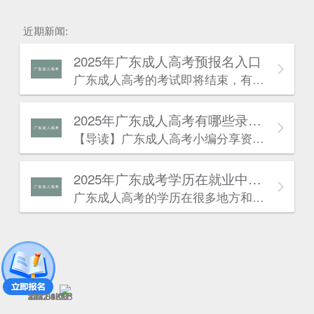
近期新闻:
2025年广东成人高考预报名入口
广东成人高考的考试即将结束，有一些考生可能因为某种原因忘记报考今年的广东成人高考，不过没有关系，因为考生也可以为明年的广东成人高考报名做好准备，考生可阅读本文了解详情：
2025年广东成人高考有哪些录取的流程？
估
【导读】广东成人高考​小编分享资讯：“2024年广东成人高考有哪些录取的流程?“相关内容。最近广东成人高考报名已经结束，广东成人高考考试也快开始了。许多同学对于广东成人高考有一些疑问，针对这些疑问，下面小编就来为大家解答一下，到底是怎么一回事呢?下面就一起来看看吧!
2025年广东成考学历在就业中有什么优势？
广东成人高考的学历在很多地方和普通成考的学历作用是一致的。以下是广东成考网为大家带来的“广东成考学历在就业中有什么优势”相关内容，详情如下：
343.64KB
2237.12KB
456.09KB
352.65KB
2237.12KB
1242.4KB