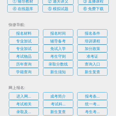
① 辅导教材
② 通关讲义
③ 直播课程
④ 在线题库
⑤ 模拟试题
⑥ 免费下载
快捷导航:
报名材料
报名时间
报名条件
专业加试
辅导备考
培训课程
专业加试
免试入学
加分政策
考试物品
考生守则
准考证
历年查询
录取分数线
查询入口
学籍查询
新生须知
新生复查
网上报名:
进入网...
成考简介
报考条...
考试相关
考试科...
统一考...
录取及...
新生复查
考生考...