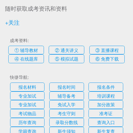
随时获取成考资讯和资料
+关注
成考资料:
① 辅导教材
② 通关讲义
③ 直播课程
④ 在线题库
⑤ 模拟试题
⑥ 免费下载
快捷导航:
报名材料
报名时间
报名条件
专业加试
辅导备考
培训课程
专业加试
免试入学
加分政策
考试物品
考生守则
准考证
历年查询
录取分数线
查询入口
学籍查询
新生须知
新生复查