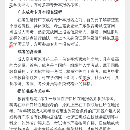
高
学历证明，方可参加专升本报名考试。
广东成考专升本报名流程
在考生进行广东成考专升本报名之前，首先要了解清楚整
个报名流程。具体来说，考生需要登录广东教育考试院官网，
点击成人高考，然后完成网上报名信息录入。接着，到注册时
选择的确认点进行确认，带上本人身份证原件及复印件以及
最
高
学历证明，方可参加专升本报名考试。
成考的含金量
成人高考可以算得上是一份金字塔顶端的文凭，具有极高
的含金量。首先，成考是全国统一组织的入学考试，属于国民
教育系列，全国招生统一考试，权威性等同于高考。成考毕业
证由教育部颁发，可在学信网上查询，受
国家
、社会认可，具
备考研、考编、考公务员等各类资格证的资格。
提前准备有关材料
教育部规定:“考生一般应在户口所在地报名并参加考试。
确需在非户口所在地报考的，原则上应在工作或居住所在地报
考。”今年我省成人高考报名范围为符合条件的广东省户籍人员
或具有广东省有效期内居住证、社保证明或在校就读证明等材
料之一的外省户籍人员，考试地市严格按照户籍、居住地或就
读学校确定。请考生提前准备好相关材料，以免耽误报考。