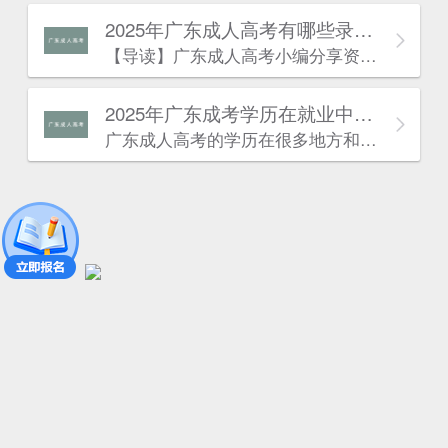
2025年广东成人高考有哪些录取的流程？
估
【导读】广东成人高考​小编分享资讯：“2024年广东成人高考有哪些录取的流程?“相关内容。最近广东成人高考报名已经结束，广东成人高考考试也快开始了。许多同学对于广东成人高考有一些疑问，针对这些疑问，下面小编就来为大家解答一下，到底是怎么一回事呢?下面就一起来看看吧!
2025年广东成考学历在就业中有什么优势？
广东成人高考的学历在很多地方和普通成考的学历作用是一致的。以下是广东成考网为大家带来的“广东成考学历在就业中有什么优势”相关内容，详情如下：