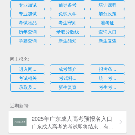
专业加试
辅导备考
培训课程
专业加试
免试入学
加分政策
考试物品
考生守则
准考证
历年查询
录取分数线
查询入口
学籍查询
新生须知
新生复查
网上报名:
进入网...
成考简介
报考条...
考试相关
考试科...
统一考...
录取及...
新生复查
考生考...
近期新闻:
2025年广东成人高考预报名入口
广东成人高考的考试即将结束，有一些考生可能因为某种原因忘记报考今年的广东成人高考，不过没有关系，因为考生也可以为明年的广东成人高考报名做好准备，考生可阅读本文了解详情：