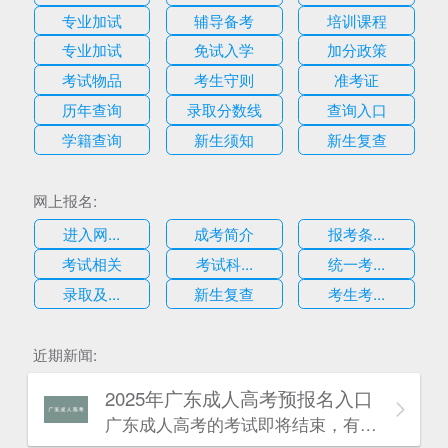
专业加试
辅导备考
培训课程
专业加试
免试入学
加分政策
考试物品
考生守则
准考证
历年查询
录取分数线
查询入口
学籍查询
新生须知
新生复查
网上报名:
进入网...
成考简介
报考条...
考试相关
考试科...
统一考...
录取及...
新生复查
考生考...
近期新闻:
2025年广东成人高考预报名入口
广东成人高考的考试即将结束，有一些考生可能因为某种原因忘记报考今年的广东成人高考，不过没有关系，因为考生也可以为明年的广东成人高考报名做好准备，考生可阅读本文了解详情：