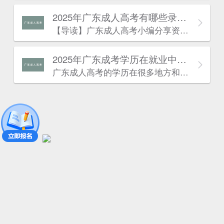
2025年广东成人高考有哪些录取的流程？
估
【导读】广东成人高考​小编分享资讯：“2024年广东成人高考有哪些录取的流程?“相关内容。最近广东成人高考报名已经结束，广东成人高考考试也快开始了。许多同学对于广东成人高考有一些疑问，针对这些疑问，下面小编就来为大家解答一下，到底是怎么一回事呢?下面就一起来看看吧!
2025年广东成考学历在就业中有什么优势？
广东成人高考的学历在很多地方和普通成考的学历作用是一致的。以下是广东成考网为大家带来的“广东成考学历在就业中有什么优势”相关内容，详情如下：