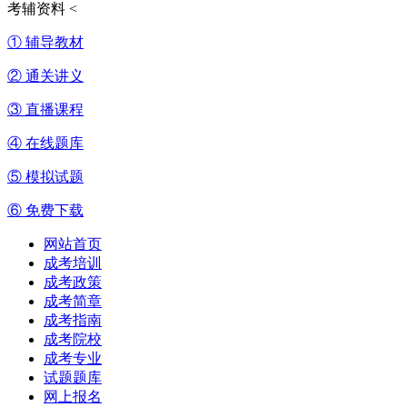
考辅资料
<
① 辅导教材
② 通关讲义
③ 直播课程
④ 在线题库
⑤ 模拟试题
⑥ 免费下载
网站首页
成考培训
成考政策
成考简章
成考指南
成考院校
成考专业
试题题库
网上报名