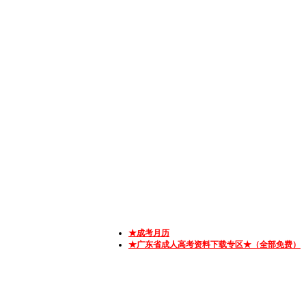
★成考月历
★广东省成人高考资料下载专区★（全部免费）