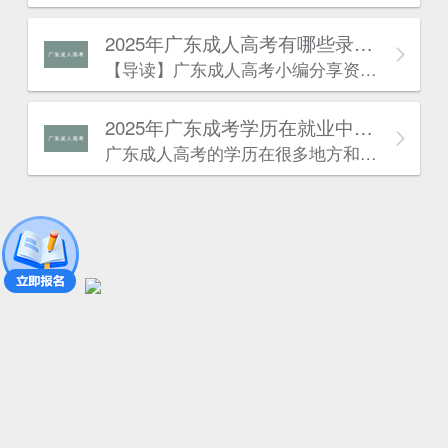
2025年广东成人高考有哪些录取的流程？
估
【导读】广东成人高考​小编分享资讯：“2024年广东成人高考有哪些录取的流程?“相关内容。最近广东成人高考报名已经结束，广东成人高考考试也快开始了。许多同学对于广东成人高考有一些疑问，针对这些疑问，下面小编就来为大家解答一下，到底是怎么一回事呢?下面就一起来看看吧!
2025年广东成考学历在就业中有什么优势？
广东成人高考的学历在很多地方和普通成考的学历作用是一致的。以下是广东成考网为大家带来的“广东成考学历在就业中有什么优势”相关内容，详情如下：