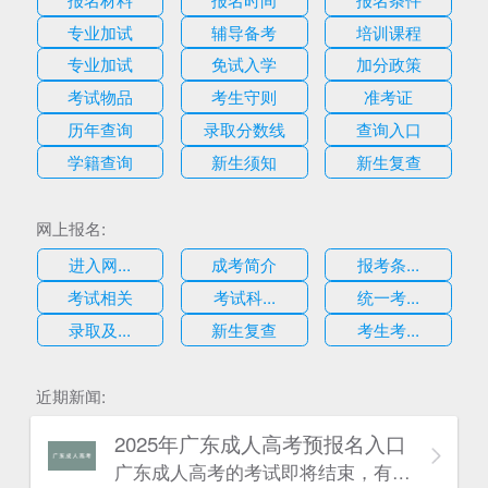
专业加试
辅导备考
培训课程
专业加试
免试入学
加分政策
考试物品
考生守则
准考证
历年查询
录取分数线
查询入口
学籍查询
新生须知
新生复查
网上报名:
进入网...
成考简介
报考条...
考试相关
考试科...
统一考...
录取及...
新生复查
考生考...
近期新闻:
2025年广东成人高考预报名入口
广东成人高考的考试即将结束，有一些考生可能因为某种原因忘记报考今年的广东成人高考，不过没有关系，因为考生也可以为明年的广东成人高考报名做好准备，考生可阅读本文了解详情：