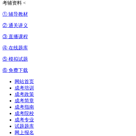
考辅资料
<
① 辅导教材
② 通关讲义
③ 直播课程
④ 在线题库
⑤ 模拟试题
⑥ 免费下载
网站首页
成考培训
成考政策
成考简章
成考指南
成考院校
成考专业
试题题库
网上报名