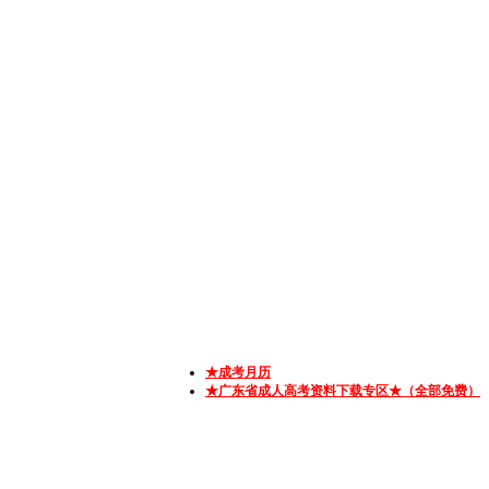
★成考月历
★广东省成人高考资料下载专区★（全部免费）