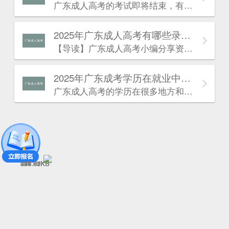
广东成人高考的考试即将结束，有一些考生可能因为某种原因忘记报考今年的广东成人高考，不过没有关系，因为考生也可以为明年的广东成人高考报名做好准备，考生可阅读本文了解详情：
2025年广东成人高考有哪些录取的流程？
估
【导读】广东成人高考​小编分享资讯：“2024年广东成人高考有哪些录取的流程?“相关内容。最近广东成人高考报名已经结束，广东成人高考考试也快开始了。许多同学对于广东成人高考有一些疑问，针对这些疑问，下面小编就来为大家解答一下，到底是怎么一回事呢?下面就一起来看看吧!
2025年广东成考学历在就业中有什么优势？
广东成人高考的学历在很多地方和普通成考的学历作用是一致的。以下是广东成考网为大家带来的“广东成考学历在就业中有什么优势”相关内容，详情如下：
329.87KB
416.97KB
344.82KB
441.51KB
367.09KB